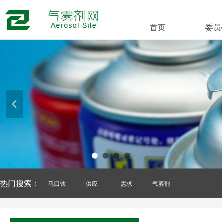
首页
委员
넳
热门搜索：
马口铁
供应
需求
气雾剂