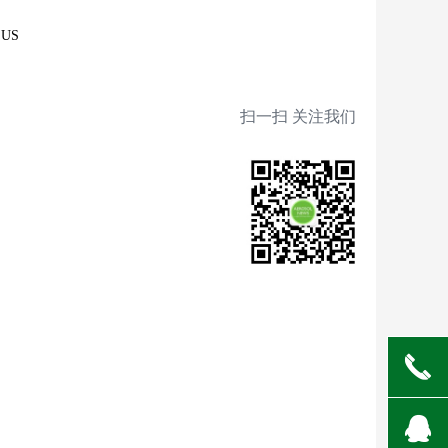
 US
扫一扫 关注我们
끅
뀩