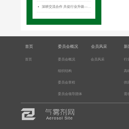
深耕交流合作 共促行业升级——气雾剂委员会开展专项访问活动
넷
首页
委员会概况
会员风采
新
首页
委员会概况
会员风采
行
组织结构
高
委员会章程
供
委员会领导团体
需