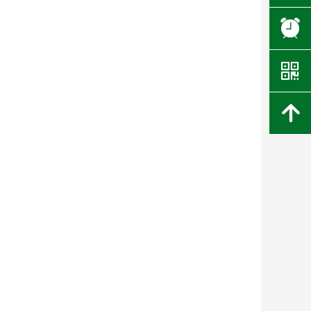
뀥
낃
녕