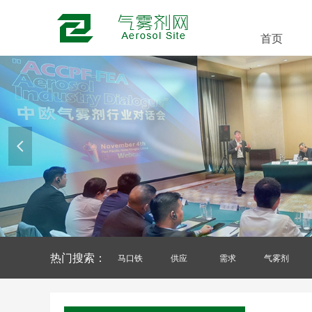
首页
넳
热门搜索：
马口铁
供应
需求
气雾剂