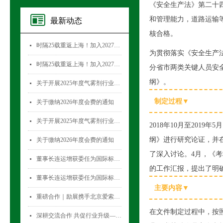
《安全生产法》第二十
和管理能力，道路运输
最新动态
核合格。
时隔25载重返上海！加入2027国际气雾剂与金属容器展览会，直面30,000+全球买家！
넷
为贯彻落实《安全生产
时隔25载重返上海！加入2027国际气雾剂与金属容器展览会，直面30,000+全球买家！
넷
分省市两类关键人员安
纲》。
关于开展2025年度气雾剂行业数据统计工作的通知
넷
制定过程
▼
关于缴纳2026年度会费的通知
넷
关于开展2025年度气雾剂行业数据统计工作的通知
넷
2018年10月至20
纲》进行研究论证，并
关于缴纳2026年度会费的通知
넷
了深入讨论。4月，《
董事长连运增获委任为国际标准化组织薄壁金属容器技术委员会(ISO/TC52)主席
넷
的工作汇报，提出了明确
董事长连运增获委任为国际标准化组织薄壁金属容器技术委员会(ISO/TC52)主席
넷
主要内容▼
重磅合作｜励展携手北京爱索塞瑞斯展览有限公司 全新升级国际气雾剂与金属容器展览会！
넷
在文件制定过程中，按
深耕交流合作 共促行业升级——气雾剂委员会开展专项访问活动
넷