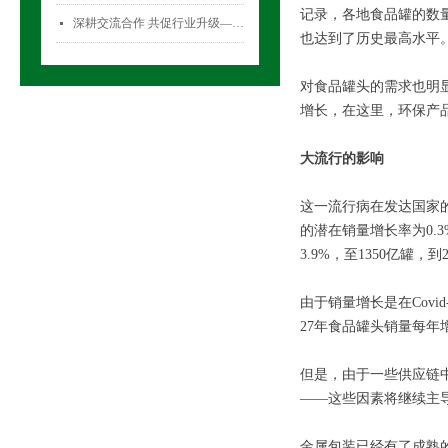
记录，各地食品罐的数量
深耕交流合作 共促行业升级——气雾剂委员会开展专项访问活动
넷
也达到了历史最高水平
对食品罐头的需求也明显
增长，在这里，环保产
大流行的影响
这一流行病在发达国家的
的潜在销量增长率为0.3
3.9%，至1350亿罐，到
由于销量增长是在Cov
27年食品罐头销量每年增
但是，由于一些供应链
——这些因素将继续主导
金属包装已经有了成熟