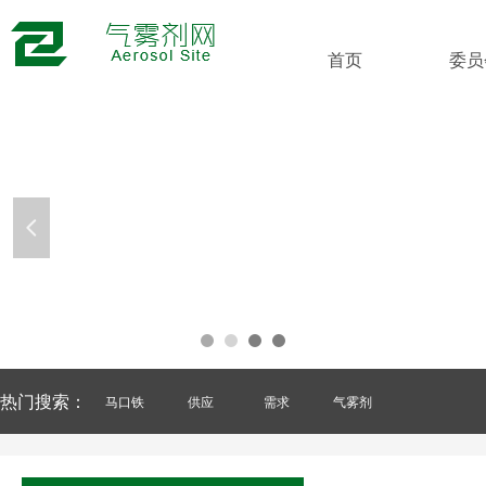
首页
委员
넳
热门搜索：
马口铁
供应
需求
气雾剂