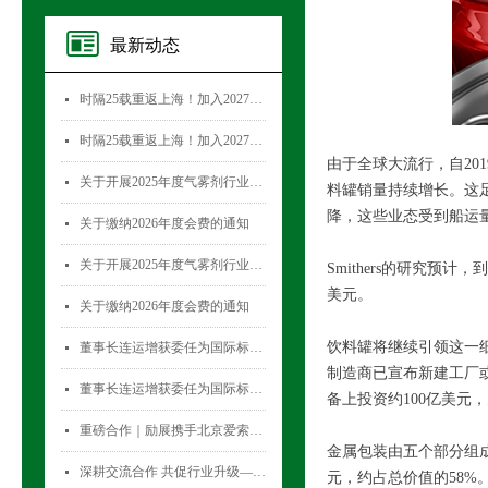
最新动态
时隔25载重返上海！加入2027国际气雾剂与金属容器展览会，直面30,000+全球买家！
넷
时隔25载重返上海！加入2027国际气雾剂与金属容器展览会，直面30,000+全球买家！
넷
由于全球大流行，自20
关于开展2025年度气雾剂行业数据统计工作的通知
넷
料罐销量持续增长。这
降，这些业态受到船运
关于缴纳2026年度会费的通知
넷
关于开展2025年度气雾剂行业数据统计工作的通知
넷
Smithers的研究预计
美元。
关于缴纳2026年度会费的通知
넷
饮料罐将继续引领这一细
董事长连运增获委任为国际标准化组织薄壁金属容器技术委员会(ISO/TC52)主席
넷
制造商已宣布新建工厂或增加
董事长连运增获委任为国际标准化组织薄壁金属容器技术委员会(ISO/TC52)主席
넷
备上投资约100亿美元
重磅合作｜励展携手北京爱索塞瑞斯展览有限公司 全新升级国际气雾剂与金属容器展览会！
넷
金属包装由五个部分组成
深耕交流合作 共促行业升级——气雾剂委员会开展专项访问活动
넷
元，约占总价值的58%