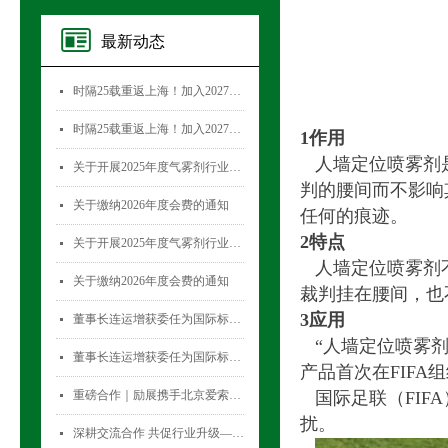
最新动态
时隔25载重返上海！加入2027国际气雾剂与金属容器展览会，直面30,000+全球买家！
넷
时隔25载重返上海！加入2027国际气雾剂与金属容器展览会，直面30,000+全球买家！
넷
1
作用
人墙定位喷雾剂
关于开展2025年度气雾剂行业数据统计工作的通知
넷
判的腰间而不影响
关于缴纳2026年度会费的通知
넷
任何的痕迹。
2
特点
关于开展2025年度气雾剂行业数据统计工作的通知
넷
人墙定位喷雾剂
关于缴纳2026年度会费的通知
넷
裁判挂在腰间，也
3
应用
董事长连运增获委任为国际标准化组织薄壁金属容器技术委员会(ISO/TC52)主席
넷
“人墙定位喷雾
董事长连运增获委任为国际标准化组织薄壁金属容器技术委员会(ISO/TC52)主席
넷
产品首次在
FIFA
组
重磅合作｜励展携手北京爱索塞瑞斯展览有限公司 全新升级国际气雾剂与金属容器展览会！
国际足联（
FIFA
넷
扰。
深耕交流合作 共促行业升级——气雾剂委员会开展专项访问活动
넷