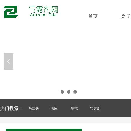
首页
委员
넳
热门搜索：
马口铁
供应
需求
气雾剂