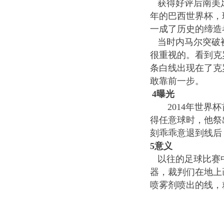
获得好评后南美
年的巴西世界杯，
一成了历史的缔造
当时内马尔突破
很重视的。看到克
条白线出现在了克
敢靠前一步。
4
曝光
2014
年世界杯
得任意球时，他祭
刻乖乖意退到线后
5
意义
以往的足球比赛
器，裁判们在地上
喷雾剂喷出的线，