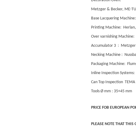
Decoration Oven:
Metzger & Becker, ME-TUG 
Base Lacquering Machine
Printing Machine: Herlan,
Over varnishing Machine:
Accumulator 3 : Metzger
Necking Machine : Nussb
Packaging Machine: Flums
Inline Inspection Systems:
Can Top Inspection TEMA –
Tools Ø mm : 35+45 mm
PRICE FOB EUROPEAN PO
PLEASE NOTE THAT THIS