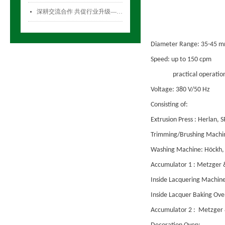
深耕交流合作 共促行业升级——气雾剂委员会开展专项访问活动
넷
Diameter Range: 35-45 
Speed: up to 150 cpm
practical operati
Voltage: 380 V/50 Hz
Consisting of:
Extrusion Press : Herlan, 
Trimming/Brushing Machin
Washing Machine: Höckh
Accumulator 1 : Metzger
Inside Lacquering Machine
Inside Lacquer Baking Ove
Accumulator 2 : Metzger