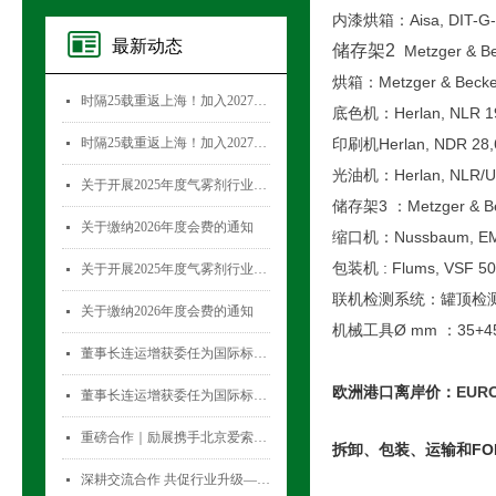
内漆烘箱：Aisa, DIT-G
最新动态
储存架2
Metzger & B
烘箱：Metzger & Beck
时隔25载重返上海！加入2027国际气雾剂与金属容器展览会，直面30,000+全球买家！
넷
底色机：Herlan, NLR 
时隔25载重返上海！加入2027国际气雾剂与金属容器展览会，直面30,000+全球买家！
印刷机Herlan, NDR 28
넷
光油机：Herlan, NLR/
关于开展2025年度气雾剂行业数据统计工作的通知
넷
储存架3 ：Metzger & Be
关于缴纳2026年度会费的通知
넷
缩口机：Nussbaum, EM 
包装机 : Flums, VSF 5
关于开展2025年度气雾剂行业数据统计工作的通知
넷
联机检测系统：罐顶检测 TEMA 
关于缴纳2026年度会费的通知
넷
机械工具Ø mm ：35+4
董事长连运增获委任为国际标准化组织薄壁金属容器技术委员会(ISO/TC52)主席
넷
欧洲港口离岸价：
EURO
董事长连运增获委任为国际标准化组织薄壁金属容器技术委员会(ISO/TC52)主席
넷
重磅合作｜励展携手北京爱索塞瑞斯展览有限公司 全新升级国际气雾剂与金属容器展览会！
넷
拆卸、包装、运输和F
深耕交流合作 共促行业升级——气雾剂委员会开展专项访问活动
넷