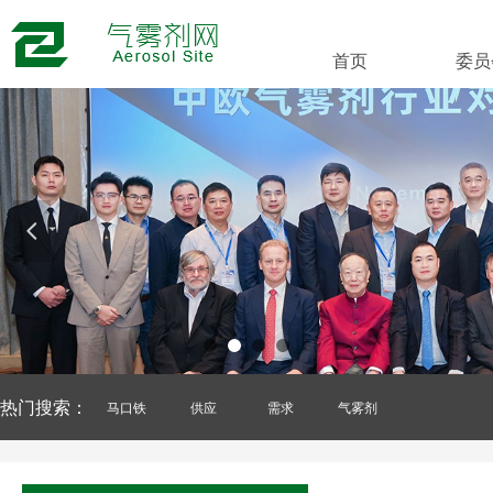
首页
委员
넳
热门搜索：
马口铁
供应
需求
气雾剂