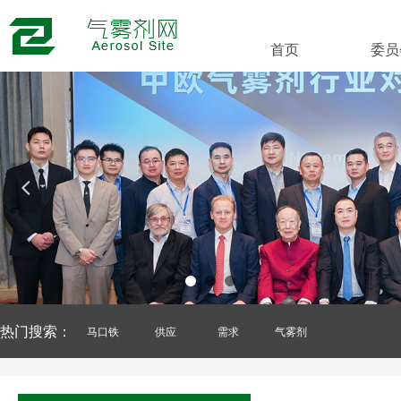
首页
委员
넳
热门搜索：
马口铁
供应
需求
气雾剂