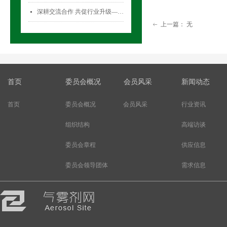
深耕交流合作 共促行业升级——气雾剂委员会开展专项访问活动
넷
上一篇：
无
ꂃ
首页
委员会概况
会员风采
新闻动态
首页
委员会概况
会员风采
行业资讯
组织结构
高端访谈
委员会章程
供应信息
委员会领导团体
需求信息