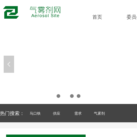
首页
委员
넳
热门搜索：
马口铁
供应
需求
气雾剂