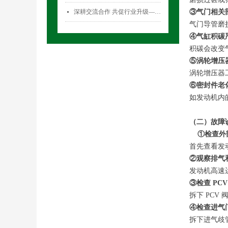
深耕交流合作 共促行业升级——气雾剂委员会开展专项访问活动
③气门相关
넷
气门导管磨
④气缸积碳
积碳会改变
⑤涡轮增压
涡轮增压器
⑥密封件老
如发动机内
（二）故障
①检查外
首先查看发
②观察排气
发动机高速
③检查 PCV
拆下 PC
④检查进气
拆下进气歧