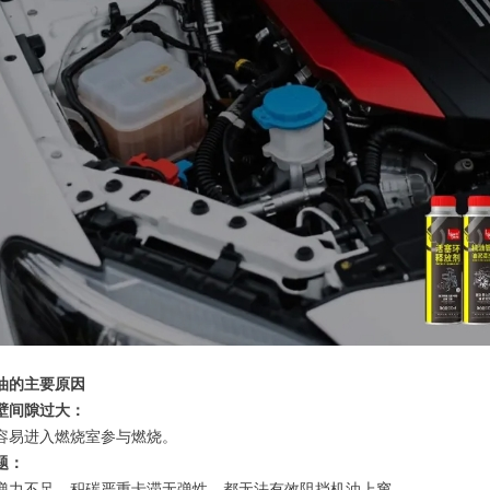
油的主要原因
壁间隙过大：
容易进入燃烧室参与燃烧。
题：
弹力不足、积碳严重卡滞无弹性，都无法有效阻挡机油上窜。