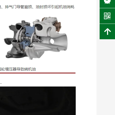
뀥
낃
녕
—