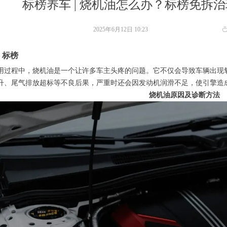
标榜养车 | 烧机油怎么办？标榜免拆
2025年6月12日
10:23
：标榜
用过程中，烧机油是一个让许多车主头疼的问题。它不仅会导致车辆出现
升、尾气排放超标等不良后果，严重时还会因发动机润滑不足，使引擎造
烧机油原因
及诊断方法