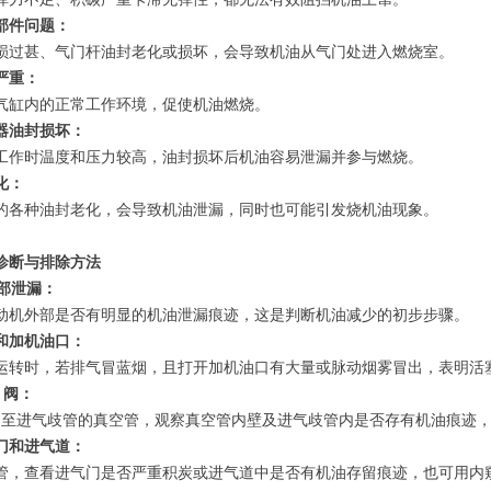
部件问题：
损过甚、气门杆油封老化或损坏，会导致机油从气门处进入燃烧室。
严重：
气缸内的正常工作环境，促使机油燃烧。
器油封损坏：
工作时温度和压力较高，油封损坏后机油容易泄漏并参与燃烧。
化：
的各种油封老化，会导致机油泄漏，同时也可能引发烧机油现象。
诊断与排除方法
部泄漏：
动机外部是否有明显的机油泄漏痕迹，这是判断机油减少的初步步骤。
和加机油口：
运转时，若排气冒蓝烟，且打开加机油口有大量或脉动烟雾冒出，表明活
 阀：
V 阀至进气歧管的真空管，观察真空管内壁及进气歧管内是否存有机油痕迹，如
门和进气道：
管，查看进气门是否严重积炭或进气道中是否有机油存留痕迹，也可用内