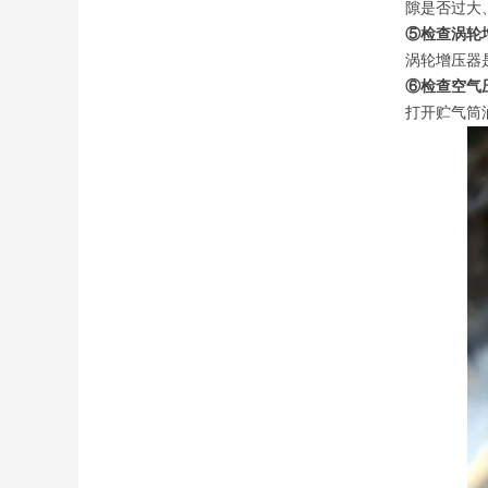
隙是否过大
⑤检查涡轮
涡轮增压器
⑥检查空气
打开贮气筒