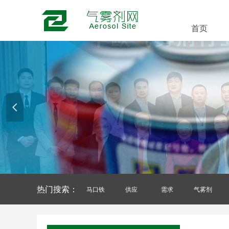
首页
넳
热门搜索：
马口铁
供应
需求
气雾剂