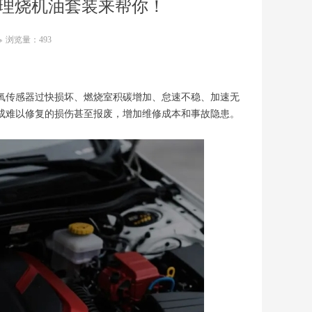
治理烧机油套装来帮你！
浏览量：
493
ꄘ
氧传感器过快损坏、燃烧室积碳增加、怠速不稳、加速无
成难以修复的损伤甚至报废，增加维修成本和事故隐患。