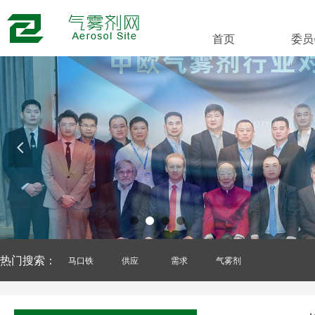
首页
委员
넳
热门搜索：
马口铁
供应
需求
气雾剂