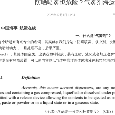
防晒喷雾也危险？气雾剂海运
2025年12月1日
14:34
：中国海事
航运在线
一、什么是“气雾剂”？
，这个听起来有点专业的名词，其实就在我们身边：防晒喷雾、杀虫剂、发
为喷射动力，一旦处理不当，后果严重。
erosol），其罐体由金属、玻璃或塑料制成，装有压缩、液化或者加压
容器装有释放装置，可以使内容物以气体中悬浮固体或者液体颗粒的泡沫
《全球化学品统一分类和标签制度》（GHS