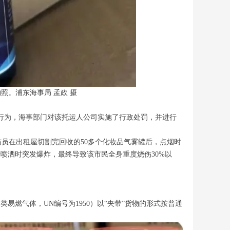
照。浦东海事局 孟政 摄
行为，海事部门对该托运人公司实施了行政处罚，并进行
保洁员在出租屋切割完回收的50多个化妆品气雾罐后，点烟时
行喷洒时突发爆炸，最终导致该市民全身重度烧伤30%以
1类易燃气体，UN编号为1950）以“夹带”货物的形式按普通