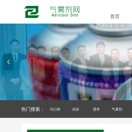
首页
넳
热门搜索：
马口铁
供应
需求
气雾剂