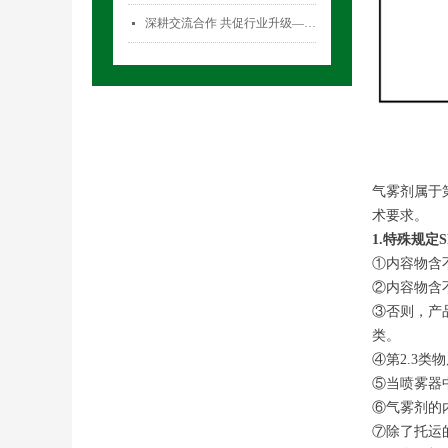
深耕交流合作 共促行业升级——气雾剂委员会开展专项访问活动
넷
气雾剂属于
术要求。
1.特殊规定S
①内容物含不
②内容物含不
③否则，产
类。
④第2.3
⑤当喷雾器中
⑥气雾剂的
⑦除了托运