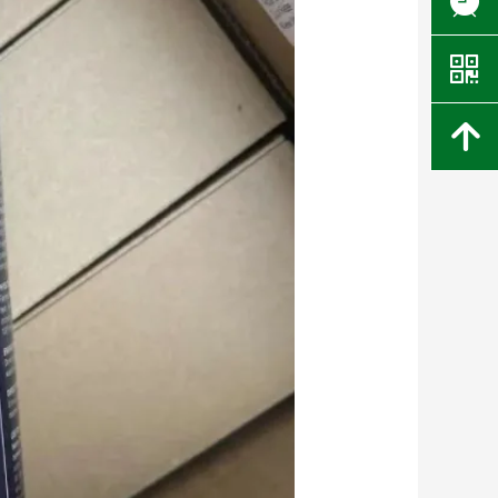
뀥
낃
녕