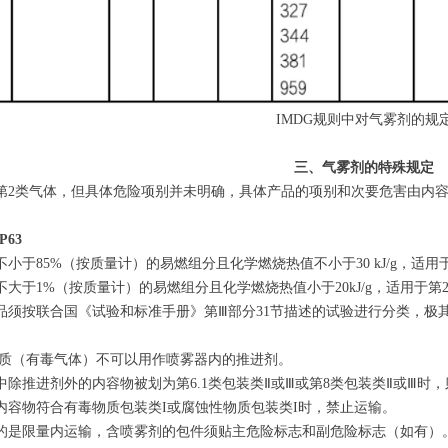
IMDG规则中对气雾剂的规
三、气雾剂的特殊规定
第2类气体，但具体危险项别并未明确，具体产品的项别和次要危害由内
P63
小于85%（按质量计）的易燃组分且化学燃烧热值不小于30 kJ/g，适用
大于1%（按质量计）的易燃组分且化学燃烧热值小于20kJ/g，适用于第
品须按联合国《试验和标准手册》第Ⅲ部分31节描述的试验进行分类，极其易
类物质（有毒气体）不可以用作喷雾器内的推进剂。
除推进剂外的内容物被划为第6.1类包装类Ⅱ或Ⅲ或第8类包装类Ⅱ或Ⅲ时，
内容物符合有毒物质包装类I或腐蚀性物质包装类I时，禁止运输。
的是限量内运输，含喷雾剂的包件须贴主危险标志和副危险标志（如有）