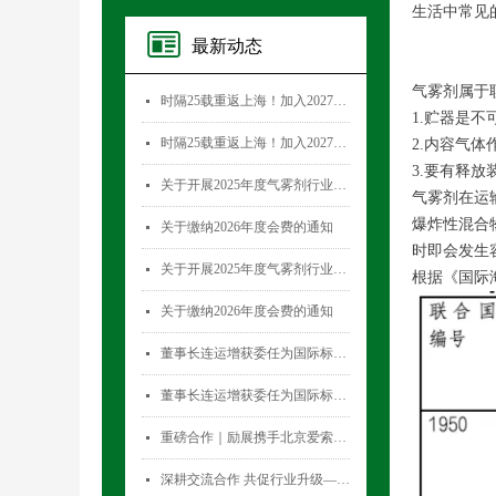
生活中常见
最新动态
气雾剂属于
时隔25载重返上海！加入2027国际气雾剂与金属容器展览会，直面30,000+全球买家！
넷
1.贮器是
时隔25载重返上海！加入2027国际气雾剂与金属容器展览会，直面30,000+全球买家！
넷
2.内容气
3.要有释放
关于开展2025年度气雾剂行业数据统计工作的通知
넷
气雾剂在运
爆炸性混合
关于缴纳2026年度会费的通知
넷
时即会发生
关于开展2025年度气雾剂行业数据统计工作的通知
넷
根据《国际海
关于缴纳2026年度会费的通知
넷
董事长连运增获委任为国际标准化组织薄壁金属容器技术委员会(ISO/TC52)主席
넷
董事长连运增获委任为国际标准化组织薄壁金属容器技术委员会(ISO/TC52)主席
넷
重磅合作｜励展携手北京爱索塞瑞斯展览有限公司 全新升级国际气雾剂与金属容器展览会！
넷
深耕交流合作 共促行业升级——气雾剂委员会开展专项访问活动
넷