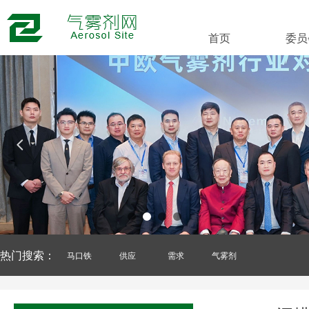
首页
委员
넳
热门搜索：
马口铁
供应
需求
气雾剂