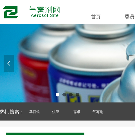
首页
委员
넳
热门搜索：
马口铁
供应
需求
气雾剂