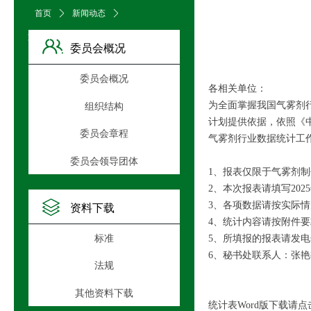
首页
ꄲ
新闻动态
ꄲ
文章详情页
委员会概况
委员会概况
各相关单位：
为全面掌握我国气雾剂
组织结构
计划提供依据，依照《
委员会章程
气雾剂行业数据统计工
委员会领导团体
1、报表仅限于气雾剂
2、本次报表请填写20
3、各项数据请按实际
资料下载
4、统计内容请按附件要求填
标准
5、所填报的报表请发电子邮件至 
6、秘书处联系人：张艳艳 
法规
中国包
其他资料下载
统计表Word版下载请点