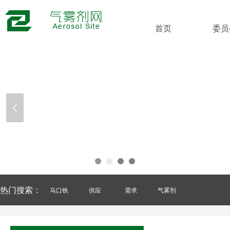
首页
委员
넳
热门搜索：
马口铁
供应
需求
气雾剂