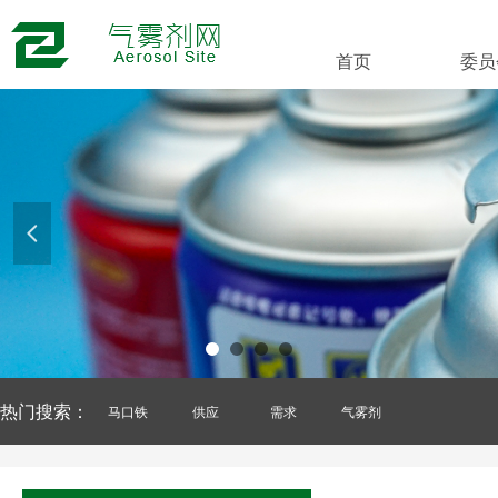
首页
委员
넳
热门搜索：
马口铁
供应
需求
气雾剂